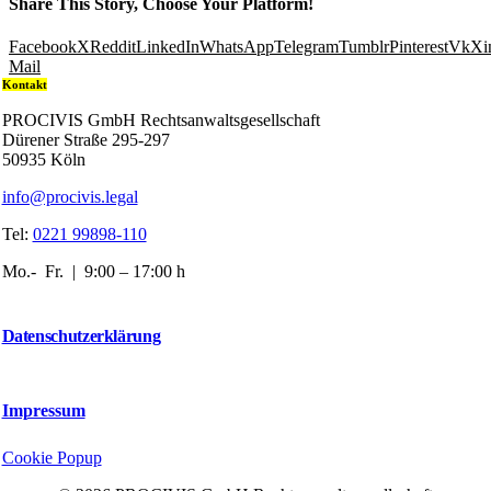
Share This Story, Choose Your Platform!
Facebook
X
Reddit
LinkedIn
WhatsApp
Telegram
Tumblr
Pinterest
Vk
Xi
Mail
Kontakt
PROCIVIS GmbH Rechtsanwaltsgesellschaft
Dürener Straße 295-297
50935 Köln
info@procivis.legal
Tel:
0221 99898-110
Mo.- Fr. | 9:00 – 17:00 h
Datenschutzerklärung
Impressum
Cookie Popup